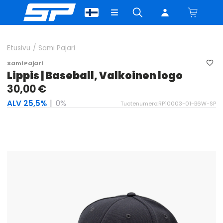
Etusivu
/
Sami Pajari
Sami Pajari
Lippis | Baseball, Valkoinen logo
30,00 €
ALV 25,5%
|
0%
Tuotenumero:RP10003-01-B6W-SP